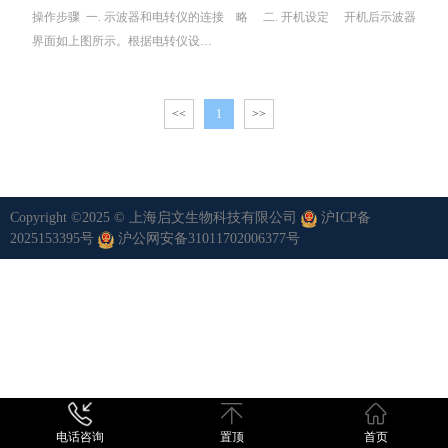
操作步骤 一. 示波器和电转仪的连接 略 二. 开机设定 开机后示波器
界面如上图所示。根据电转仪设…
<<
1
>>
Copyright ©2025 © 上海启文生物科技有限公司
沪ICP备
2025153395号
沪公网安备31011702006377号
电话咨询
置顶
首页