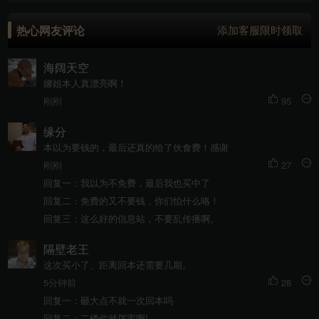
热心网友评论
添加客服限时领取
海阔天空
娜姐本人真漂亮啊！
刚刚
95
缘分
本以为要钱的，最后还真的给了伙食费！感谢
刚刚
27
回复一：我以为不免费，最后我也买中了
回复二：免费的又不要钱，你们怕什么咯！
回复三：这么好的信息站，不要乱传播啊。
隔壁老王
这次买小了、距离回本还需要几期。
5分钟前
28
回复一：砸大点不就一次回本吗
回复二：二楼你就厉害啊!