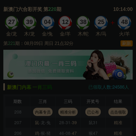
新澳门内幕 一肖三码
已领取人数:24586人
期数
三肖
三码
开奖号
结果
208
内幕专员
精准分析
已公布
点击领取
207
鼠
-龙-兔
28-31-
39
鼠31
精准
206
鸡
-猴-猪
46-08-
47
猴47
精准