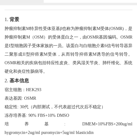
1.
背景
肿瘤抑制素
M
特异性受体亚基
β
也称为肿瘤抑制素
M
受体
(OSMR)
，是
肿瘤抑制素
M
（
OSM
）
的受体蛋白之一
，由
OSMR
基因编码
。
OSMR
是
I
型细胞因子受体家族的一员。该蛋白与白细胞介素
6
信号转导器异
二聚形成
II
型抑癌素
M
受体，从而转导抑癌素
M
诱导的信号转导
。
OSMR
相关的疾病包括特应性皮炎、类风湿关节炎、肺纤维化、系统
硬化和炎症性肠病等。
2.
基本信息
宿主细胞：
HEK293
表达基因:
OSMR
稳定性:
30
代（内部测试，不代表超过代次后不稳定）
冻存培养基: 90% FBS+10% DMSO
培养基: DMEM+10%FBS+200ug/ml
hygromycin+2ug/ml puromycin+5ug/ml blasticidin